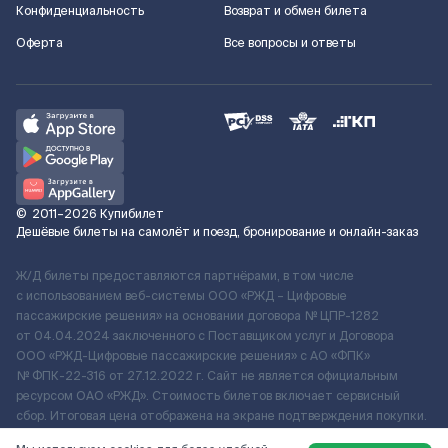
Конфиденциальность
Возврат и обмен билета
Оферта
Все вопросы и ответы
©
2011–2026
Купибилет
Дешёвые билеты на самолёт и поезд, бронирование и онлайн-заказ
Ж/Д билеты предоставляются партнёрами, в том числе
с использованием веб-системы ООО «РЖД – Цифровые
пассажирские решения» на основании договора № ЦПР-1282
от 04.04.2024 заключенного с Поставщиком услуг и Договора
ООО «РЖД-Цифровые пассажирские решения» c АО «ФПК»
№ ФПК-22-316 от 27.12.2022 г. Сайт не является официальным
ресурсом ОАО «РЖД». Стоимость билетов включает сервисный
сбор. Итоговая цена отображена на экране подтверждения покупки.
По вопросам рассмотрения обращений, жалоб, претензий граждан