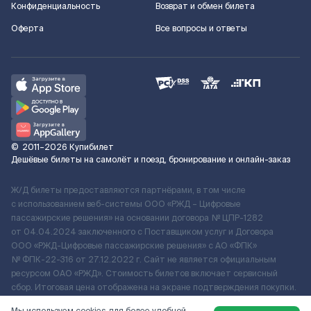
Конфиденциальность
Возврат и обмен билета
Оферта
Все вопросы и ответы
©
2011–2026
Купибилет
Дешёвые билеты на самолёт и поезд, бронирование и онлайн-заказ
Ж/Д билеты предоставляются партнёрами, в том числе
с использованием веб-системы ООО «РЖД – Цифровые
пассажирские решения» на основании договора № ЦПР-1282
от 04.04.2024 заключенного с Поставщиком услуг и Договора
ООО «РЖД-Цифровые пассажирские решения» c АО «ФПК»
№ ФПК-22-316 от 27.12.2022 г. Сайт не является официальным
ресурсом ОАО «РЖД». Стоимость билетов включает сервисный
сбор. Итоговая цена отображена на экране подтверждения покупки.
По вопросам рассмотрения обращений, жалоб, претензий граждан