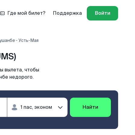
Где мой билет?
Поддержка
Войти
ушанбе - Усть-Мая
UMS)
ы вылета, чтобы
нбе недорого.
Найти