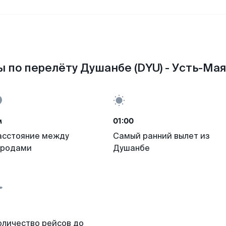
 по перелёту Душанбе (DYU) - Усть-Мая
м
01:00
асстояние между
Самый ранний вылет из
ородами
Душанбе
оличество рейсов до