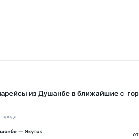
арейсы из Душанбе в ближайшие с го
 города
ушанбе
—
Якутск
от