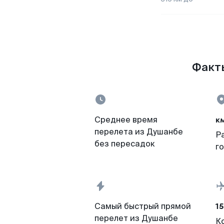
Факты
к
Среднее время
перелета из Душанбе
Р
без пересадок
г
15
Самый быстрый прямой
перелет из Душанбе
К