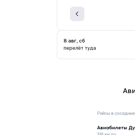
8 авг, сб
перелёт туда
Ави
Рейсы в соседние
Авиабилеты
Д
316
км до