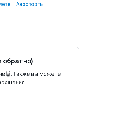
лёте
Аэропорты
и обратно)
не🙌. Также вы можете
звращения