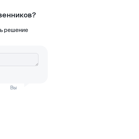
твенников?
ть решение
Вы