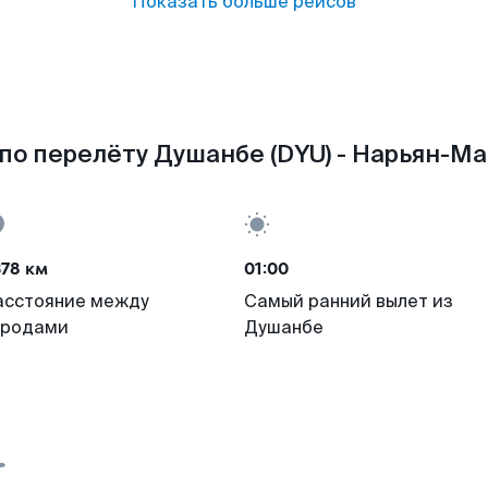
Показать больше рейсов
по перелёту Душанбе (DYU) - Нарьян-Ма
78 км
01:00
асстояние между
Самый ранний вылет из
ородами
Душанбе