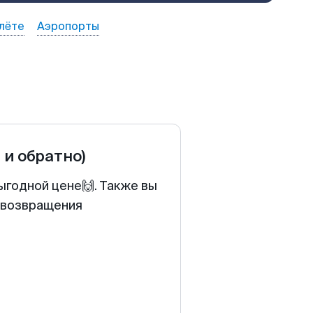
лёте
Аэропорты
 и обратно)
ыгодной цене🙌. Также вы
у возвращения