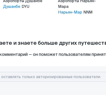
Аэропорты
Душанбе
Аэропорты
Нарьян-
Душанбе
DYU
Мара
Нарьян-Мар
NNM
аете и знаете больше других путешес
комментарий — он поможет пользователям приня