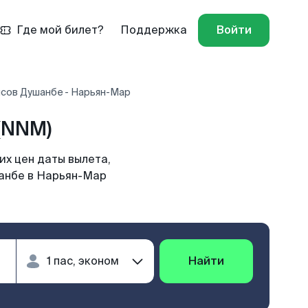
Где мой билет?
Поддержка
Войти
йсов Душанбе - Нарьян-Мар
(NNM)
х цен даты вылета,
шанбе в Нарьян-Мар
Найти