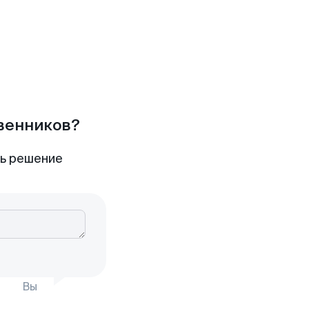
твенников?
ть решение
Вы