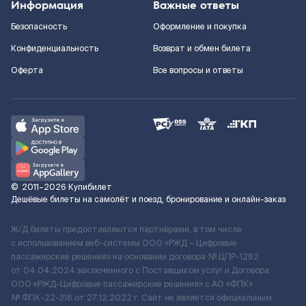
Информация
Важные ответы
Безопасность
Оформление и покупка
Конфиденциальность
Возврат и обмен билета
Оферта
Все вопросы и ответы
©
2011–2026
Купибилет
Дешёвые билеты на самолёт и поезд, бронирование и онлайн-заказ
Ж/Д билеты предоставляются партнёрами, в том числе
с использованием веб-системы ООО «РЖД – Цифровые
пассажирские решения» на основании договора № ЦПР-1282
от 04.04.2024 заключенного с Поставщиком услуг и Договора
ООО «РЖД-Цифровые пассажирские решения» c АО «ФПК»
№ ФПК-22-316 от 27.12.2022 г. Сайт не является официальным