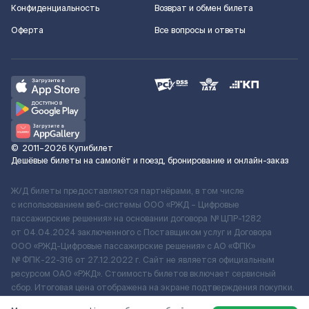
Конфиденциальность
Возврат и обмен билета
Оферта
Все вопросы и ответы
©
2011–2026
Купибилет
Дешёвые билеты на самолёт и поезд, бронирование и онлайн-заказ
Ж/Д билеты предоставляются партнёрами, в том числе
с использованием веб-системы ООО «РЖД – Цифровые
пассажирские решения» на основании договора № ЦПР-1282
от 04.04.2024 заключенного с Поставщиком услуг и Договора
ООО «РЖД-Цифровые пассажирские решения» c АО «ФПК»
№ ФПК-22-316 от 27.12.2022 г. Сайт не является официальным
ресурсом ОАО «РЖД». Стоимость билетов включает сервисный
сбор. Итоговая цена отображена на экране подтверждения покупки.
По вопросам рассмотрения обращений, жалоб, претензий граждан