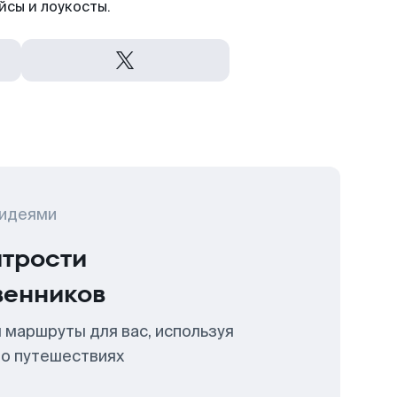
йсы и лоукосты.
 идеями
итрости
венников
 маршруты для вас, используя
 о путешествиях