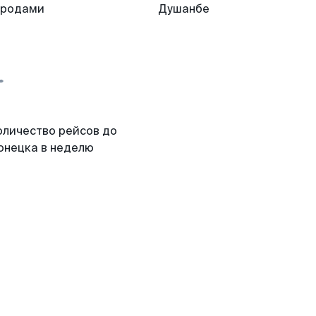
ородами
Душанбе
оличество рейсов до
онецка в неделю