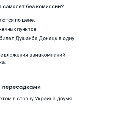
а самолет без комиссии?
аются по цене.
нечных пунктов.
 билет Душанбе Донецк в одну
редложения авиакомпаний,
ка.
с пересадками
етом в страну Украина двумя