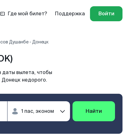
Где мой билет?
Поддержка
Войти
сов Душанбе - Донецк
OK)
 даты вылета, чтобы
в Донецк недорого.
Найти