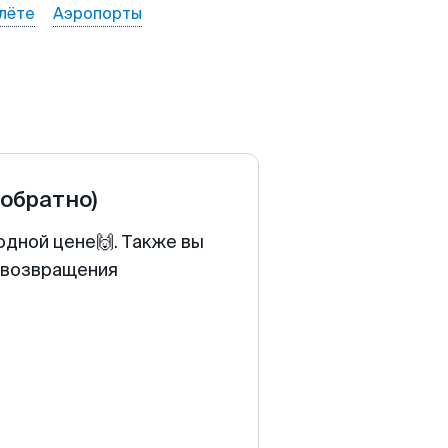
лёте
Аэропорты
 обратно)
одной цене🙌. Также вы
у возвращения