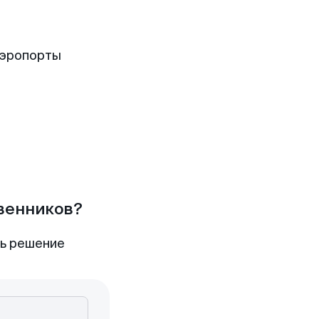
аэропорты
твенников?
ть решение