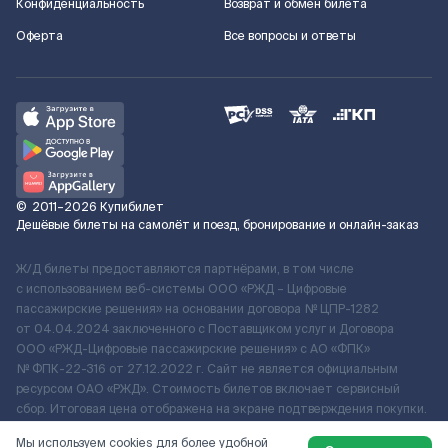
Конфиденциальность
Возврат и обмен билета
Оферта
Все вопросы и ответы
©
2011–2026
Купибилет
Дешёвые билеты на самолёт и поезд, бронирование и онлайн-заказ
Ж/Д билеты предоставляются партнёрами, в том числе
с использованием веб-системы ООО «РЖД – Цифровые
пассажирские решения» на основании договора № ЦПР-1282
от 04.04.2024 заключенного с Поставщиком услуг и Договора
ООО «РЖД-Цифровые пассажирские решения» c АО «ФПК»
№ ФПК-22-316 от 27.12.2022 г. Сайт не является официальным
ресурсом ОАО «РЖД». Стоимость билетов включает сервисный
сбор. Итоговая цена отображена на экране подтверждения покупки.
По вопросам рассмотрения обращений, жалоб, претензий граждан
Мы используем cookies для более удобной