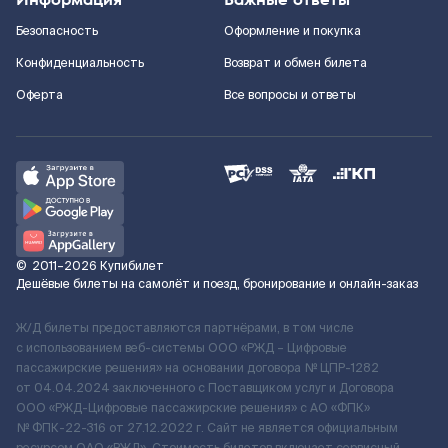
Безопасность
Оформление и покупка
Конфиденциальность
Возврат и обмен билета
Оферта
Все вопросы и ответы
©
2011–2026
Купибилет
Дешёвые билеты на самолёт и поезд, бронирование и онлайн-заказ
Ж/Д билеты предоставляются партнёрами, в том числе
с использованием веб-системы ООО «РЖД – Цифровые
пассажирские решения» на основании договора № ЦПР-1282
от 04.04.2024 заключенного с Поставщиком услуг и Договора
ООО «РЖД-Цифровые пассажирские решения» c АО «ФПК»
№ ФПК-22-316 от 27.12.2022 г. Сайт не является официальным