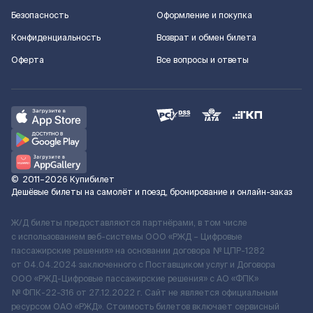
Безопасность
Оформление и покупка
Конфиденциальность
Возврат и обмен билета
Оферта
Все вопросы и ответы
©
2011–2026
Купибилет
Дешёвые билеты на самолёт и поезд, бронирование и онлайн-заказ
Ж/Д билеты предоставляются партнёрами, в том числе
с использованием веб-системы ООО «РЖД – Цифровые
пассажирские решения» на основании договора № ЦПР-1282
от 04.04.2024 заключенного с Поставщиком услуг и Договора
ООО «РЖД-Цифровые пассажирские решения» c АО «ФПК»
№ ФПК-22-316 от 27.12.2022 г. Сайт не является официальным
ресурсом ОАО «РЖД». Стоимость билетов включает сервисный