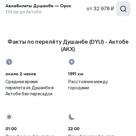
Авиабилеты
Душанбе
—
Орск
от
32 978 ₽
134
км до
Актобе
Факты по перелёту Душанбе (DYU) - Актобе
(AKX)
около 2 часов
1591 км
Среднее время
Расстояние между
перелета из Душанбе в
городами
Актобе без пересадок
01:00
22:00