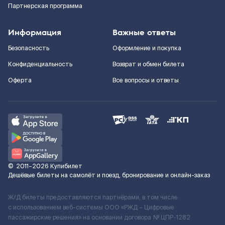
Партнерская программа
Информация
Важные ответы
Безопасность
Оформление и покупка
Конфиденциальность
Возврат и обмен билета
Оферта
Все вопросы и ответы
©
2011–2026
Купибилет
Дешёвые билеты на самолёт и поезд, бронирование и онлайн-заказ
Ж/Д билеты предоставляются партнёрами, в том числе
с использованием веб-системы ООО «РЖД – Цифровые
пассажирские решения» на основании договора № ЦПР-1282