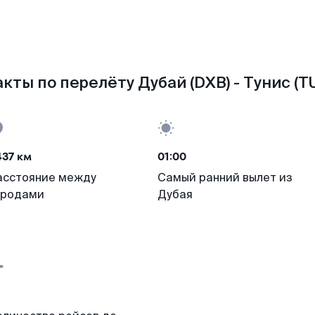
кты по перелёту Дубай (DXB) - Тунис (T
437 км
01:00
асстояние между
Самый ранний вылет из
ородами
Дубая