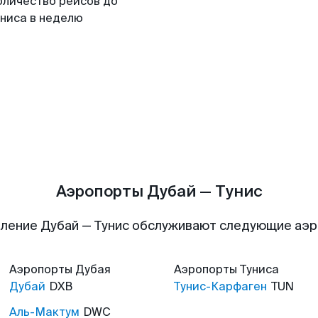
оличество рейсов до
униса в неделю
Аэропорты Дубай — Тунис
ление Дубай — Тунис обслуживают следующие аэ
Аэропорты
Дубая
Аэропорты
Туниса
Дубай
DXB
Тунис-Карфаген
TUN
Аль-Мактум
DWC