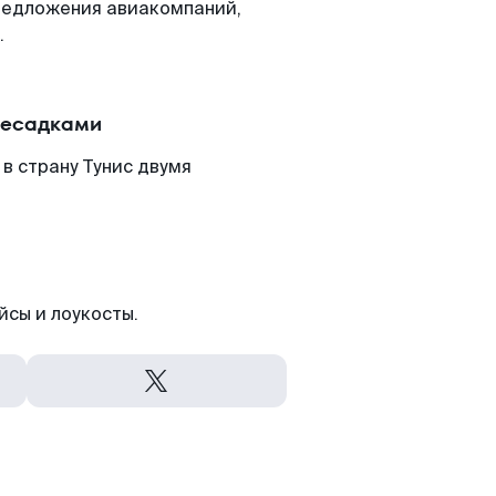
редложения авиакомпаний,
.
ресадками
в страну Тунис двумя
йсы и лоукосты.