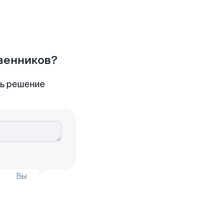
твенников?
ть решение
Вы