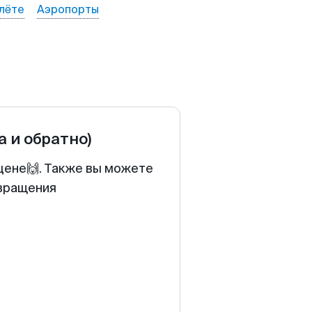
лёте
Аэропорты
а и обратно)
 цене🙌. Также вы можете
звращения