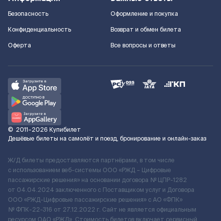
Безопасность
Оформление и покупка
Конфиденциальность
Возврат и обмен билета
Оферта
Все вопросы и ответы
©
2011–2026
Купибилет
Дешёвые билеты на самолёт и поезд, бронирование и онлайн-заказ
Ж/Д билеты предоставляются партнёрами, в том числе
с использованием веб-системы ООО «РЖД – Цифровые
пассажирские решения» на основании договора № ЦПР-1282
от 04.04.2024 заключенного с Поставщиком услуг и Договора
ООО «РЖД-Цифровые пассажирские решения» c АО «ФПК»
№ ФПК-22-316 от 27.12.2022 г. Сайт не является официальным
ресурсом ОАО «РЖД». Стоимость билетов включает сервисный