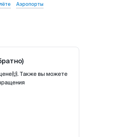
лёте
Аэропорты
братно)
 цене🙌. Также вы можете
звращения