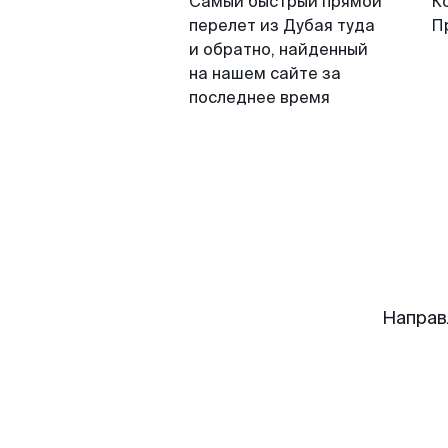
Самый быстрый прямой
К
перелет из Дубая туда
П
и обратно, найденный
на нашем сайте за
последнее время
Направ