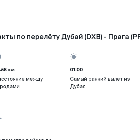
кты по перелёту Дубай (DXB) - Прага (P
458 км
01:00
асстояние между
Самый ранний вылет из
ородами
Дубая