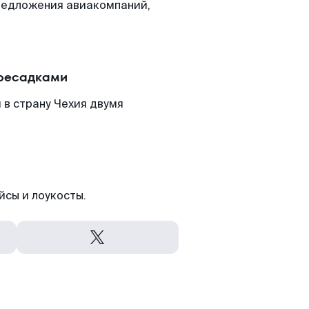
редложения авиакомпаний,
ересадками
 в страну Чехия двумя
йсы и лоукосты.