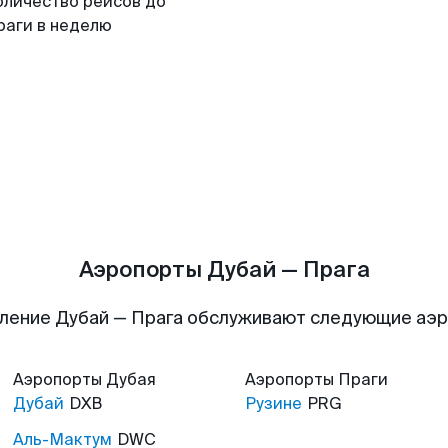
оличество рейсов до
раги в неделю
Аэропорты Дубай — Прага
ление Дубай — Прага обслуживают следующие аэ
Аэропорты
Дубая
Аэропорты
Праги
Дубай
DXB
Рузине
PRG
Аль-Мактум
DWC