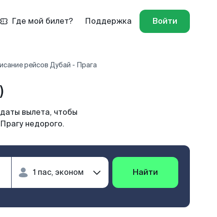
Где мой билет?
Поддержка
Войти
исание рейсов Дубай - Прага
)
 даты вылета, чтобы
 Прагу недорого.
Найти