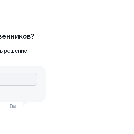
твенников?
ть решение
Вы