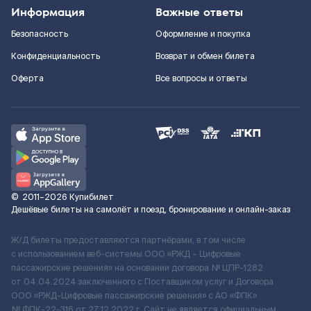
Информация
Важные ответы
Безопасность
Оформление и покупка
Конфиденциальность
Возврат и обмен билета
Оферта
Все вопросы и ответы
©
2011–2026
Купибилет
Дешёвые билеты на самолёт и поезд, бронирование и онлайн-заказ
Ж/Д билеты предоставляются партнёрами, в том числе
с использованием веб-системы ООО «РЖД – Цифровые
пассажирские решения» на основании договора № ЦПР-1282
от 04.04.2024 заключенного с Поставщиком услуг и Договора
ООО «РЖД-Цифровые пассажирские решения» c АО «ФПК»
№ ФПК-22-316 от 27.12.2022 г. Сайт не является официальным