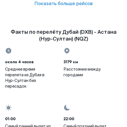
Показать больше рейсов
Факты по перелёту Дубай (DXB) - Астана
(Нур-Султан) (NQZ)
около 4 часов
3179 км
Среднее время
Расстояние между
перелета из Дубая в
городами
Нур-Султан без
пересадок
01:00
22:00
Самый ранний вылет из
Самый поздний вылет