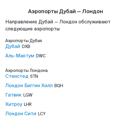
Аэропорты Дубай — Лондон
Направление Дубай — Лондон обслуживают
следующие аэропорты
Аэропорты
Дубая
Дубай
DXB
Аль-Мактум
DWC
Аэропорты
Лондона
Стенстед
STN
Лондон Биггин Хилл
BQH
Гатвик
LGW
Хитроу
LHR
Лондон Сити
LCY