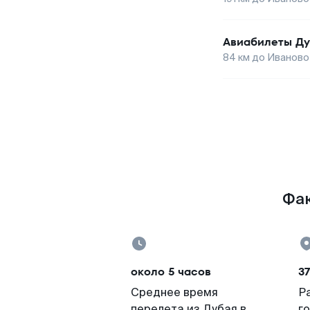
Авиабилеты
Ду
84
км до
Иваново
Фак
около 5 часов
3
Среднее время
Р
перелета из Дубая в
г