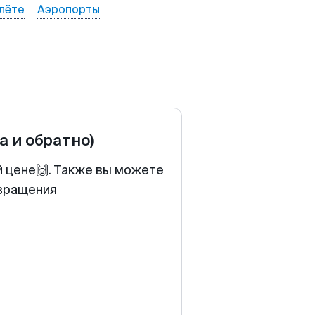
лёте
Аэропорты
а и обратно)
й цене🙌. Также вы можете
звращения