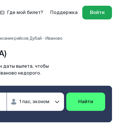
Где мой билет?
Поддержка
Войти
исание рейсов Дубай - Иваново
A)
н даты вылета, чтобы
Иваново недорого.
Найти