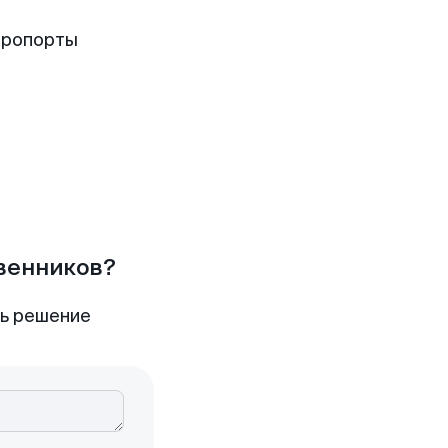
эропорты
твенников?
ть решение