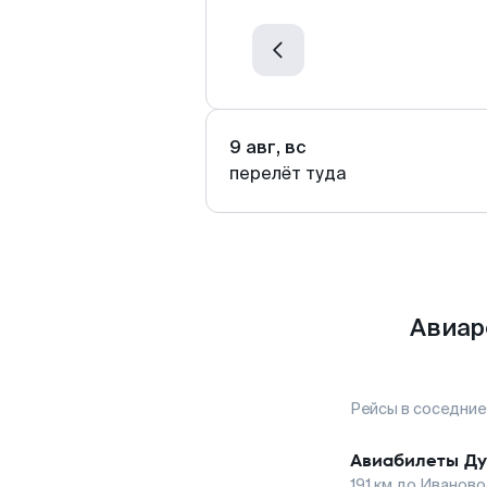
9 авг, вс
перелёт туда
Авиар
Рейсы в соседние
Авиабилеты
Ду
191
км до
Иваново