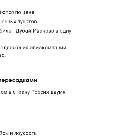
аются по цене.
нечных пунктов.
 билет Дубай Иваново в одну
редложения авиакомпаний,
во.
 пересадками
ом в страну Россия двумя
йсы и лоукосты.