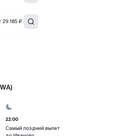
т
29 185 ₽
IWA)
22:00
Самый поздний вылет
до Иваново