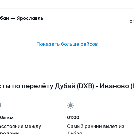
бай
—
Ярославль
о
Показать больше рейсов
ты по перелёту Дубай (DXB) - Иваново (
705 км
01:00
асстояние между
Самый ранний вылет из
ородами
Дубая