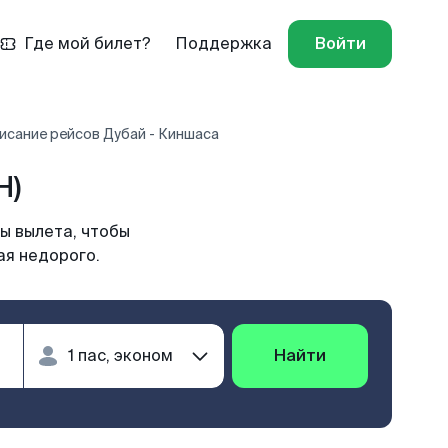
Где мой билет?
Поддержка
Войти
исание рейсов Дубай - Киншаса
H)
ы вылета, чтобы
ая недорого.
Найти