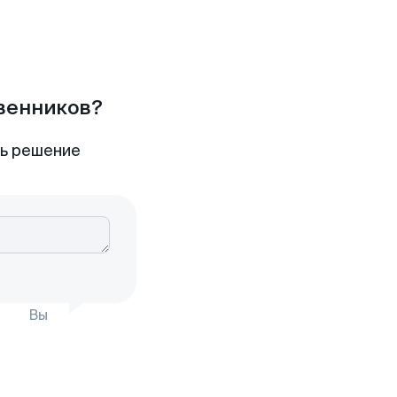
твенников?
ть решение
Вы