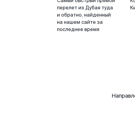
Самый быстрый прямой
К
перелет из Дубая туда
К
и обратно, найденный
на нашем сайте за
последнее время
Направл