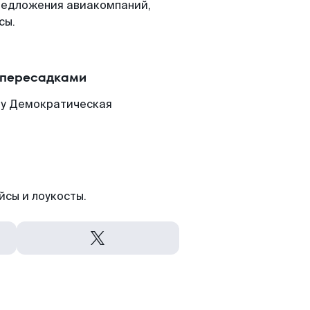
редложения авиакомпаний,
сы.
 пересадками
ну Демократическая
йсы и лоукосты.