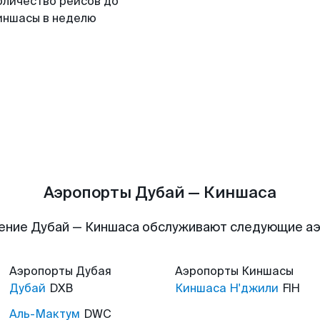
оличество рейсов до
иншасы в неделю
Аэропорты Дубай — Киншаса
ение Дубай — Киншаса обслуживают следующие а
Аэропорты
Дубая
Аэропорты
Киншасы
Дубай
DXB
Киншаса Н'джили
FIH
Аль-Мактум
DWC