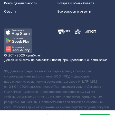
Конфиденциальность
Возврат и обмен билета
Оферта
Все вопросы и ответы
©
2011–2026
Купибилет
Дешёвые билеты на самолёт и поезд, бронирование и онлайн-заказ
Ж/Д билеты предоставляются партнёрами, в том числе
с использованием веб-системы ООО «РЖД – Цифровые
пассажирские решения» на основании договора № ЦПР-1282
от 04.04.2024 заключенного с Поставщиком услуг и Договора
ООО «РЖД-Цифровые пассажирские решения» c АО «ФПК»
№ ФПК-22-316 от 27.12.2022 г. Сайт не является официальным
ресурсом ОАО «РЖД». Стоимость билетов включает сервисный
сбор. Итоговая цена отображена на экране подтверждения покупки.
По вопросам рассмотрения обращений, жалоб, претензий граждан