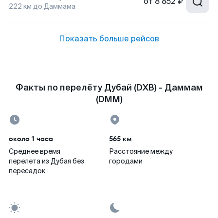
от
8 852 ₽
222
км до
Даммама
Показать больше рейсов
Факты по перелёту Дубай (DXB) - Даммам
(DMM)
около 1 часа
565 км
Среднее время
Расстояние между
перелета из Дубая без
городами
пересадок