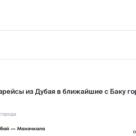
арейсы из Дубая в ближайшие с Баку го
 города
бай
—
Махачкала
о