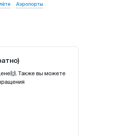
лёте
Аэропорты
ратно)
цене🙌. Также вы можете
звращения