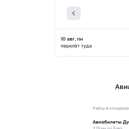
10 авг, пн
перелёт туда
Ави
Рейсы в соседние
Авиабилеты
Ду
329
км до
Баку