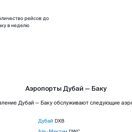
оличество рейсов до
аку в неделю
Аэропорты Дубай — Баку
вление Дубай — Баку обслуживают следующие аэр
Дубай
DXB
Аль-Мактум
DWC