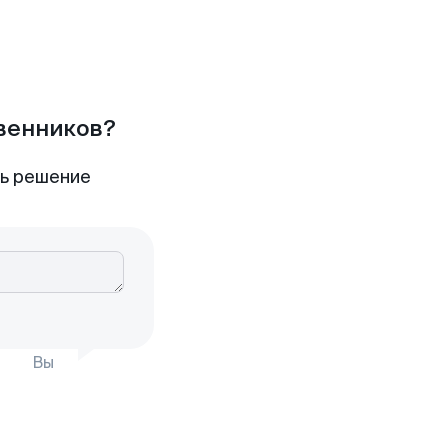
твенников?
ть решение
Вы