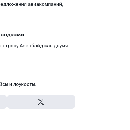
редложения авиакомпаний,
есадками
 в страну Азербайджан двумя
йсы и лоукосты.