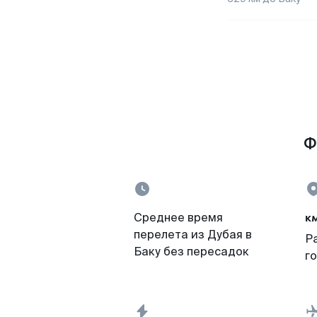
Ф
к
Среднее время
перелета из Дубая в
Р
Баку без пересадок
г