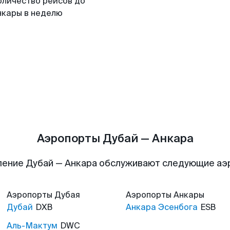
оличество рейсов до
нкары в неделю
Аэропорты Дубай — Анкара
ение Дубай — Анкара обслуживают следующие а
Аэропорты
Дубая
Аэропорты
Анкары
Дубай
DXB
Анкара Эсенбога
ESB
Аль-Мактум
DWC