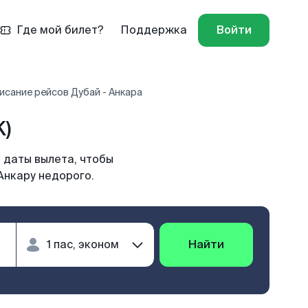
Где мой билет?
Поддержка
Войти
исание рейсов Дубай - Анкара
K)
 даты вылета, чтобы
Анкару недорого.
Найти