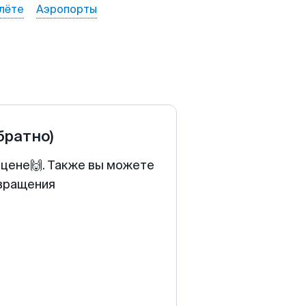
лёте
Аэропорты
братно)
 цене🙌. Также вы можете
звращения