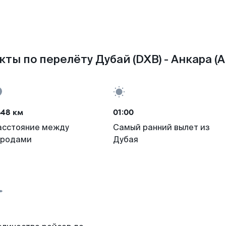
кты по перелёту Дубай (DXB) - Анкара (A
648 км
01:00
асстояние между
Самый ранний вылет из
ородами
Дубая