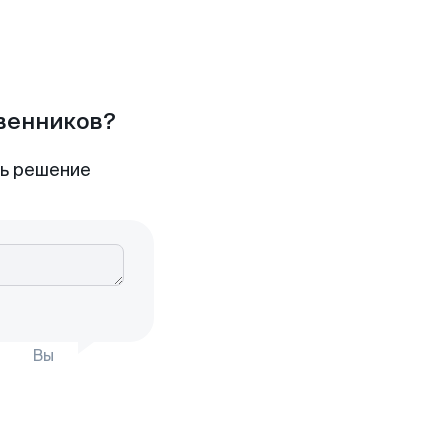
твенников?
ть решение
Вы