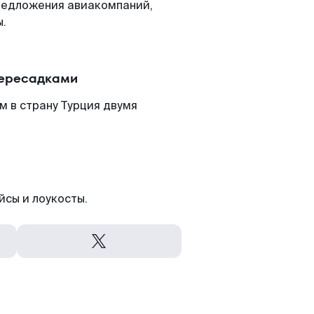
редложения авиакомпаний,
ы.
пересадками
м в страну Турция двумя
йсы и лоукосты.