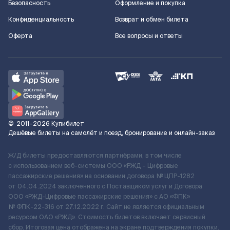
Безопасность
Оформление и покупка
Конфиденциальность
Возврат и обмен билета
Оферта
Все вопросы и ответы
©
2011–2026
Купибилет
Дешёвые билеты на самолёт и поезд, бронирование и онлайн-заказ
Ж/Д билеты предоставляются партнёрами, в том числе
с использованием веб-системы ООО «РЖД – Цифровые
пассажирские решения» на основании договора № ЦПР-1282
от 04.04.2024 заключенного с Поставщиком услуг и Договора
ООО «РЖД-Цифровые пассажирские решения» c АО «ФПК»
№ ФПК-22-316 от 27.12.2022 г. Сайт не является официальным
ресурсом ОАО «РЖД». Стоимость билетов включает сервисный
сбор. Итоговая цена отображена на экране подтверждения покупки.