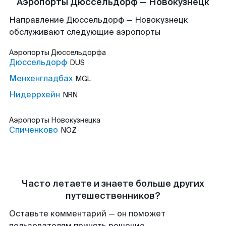
Аэропорты Дюссельдорф — Новокузнецк
Направление Дюссельдорф — Новокузнецк
обслуживают следующие аэропорты
Аэропорты
Дюссельдорфа
Дюссельдорф
DUS
Менхенгладбах
MGL
Нидеррхейн
NRN
Аэропорты
Новокузнецка
Спиченково
NOZ
Часто летаете и знаете больше других
путешественников?
Оставьте комментарий — он поможет
пользователям принять решение