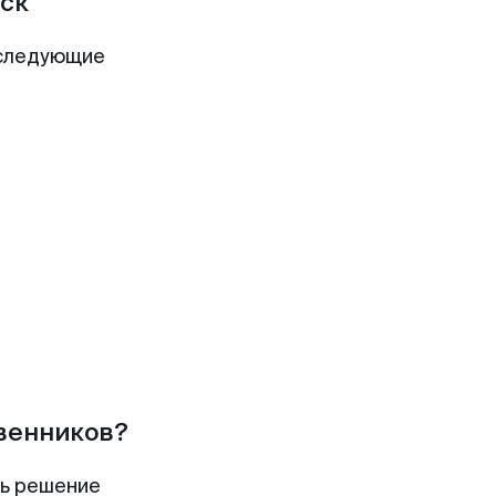
ск
 следующие
твенников?
ть решение