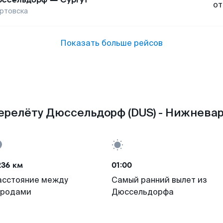
от
ртовска
Показать больше рейсов
ерелёту Дюссельдорф (DUS) - Нижневар
236 км
01:00
асстояние между
Самый ранний вылет из
ородами
Дюссельдорфа