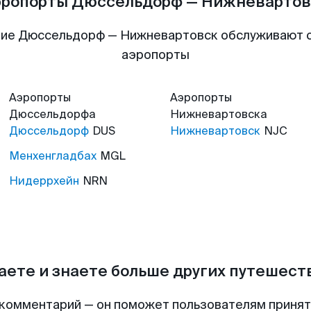
эропорты Дюссельдорф — Нижневартов
ие Дюссельдорф — Нижневартовск обслуживают
аэропорты
Аэропорты
Аэропорты
Дюссельдорфа
Нижневартовска
Дюссельдорф
DUS
Нижневартовск
NJC
Менхенгладбах
MGL
Нидеррхейн
NRN
аете и знаете больше других путешес
комментарий — он поможет пользователям приня