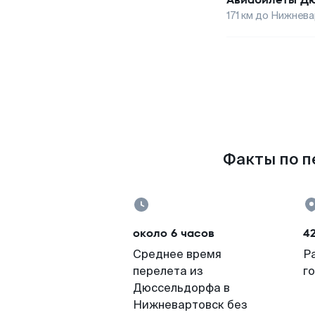
171
км до
Нижнева
Факты по п
около 6 часов
4
Среднее время
Р
перелета из
г
Дюссельдорфа в
Нижневартовск без