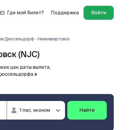
Где мой билет?
Поддержка
Войти
ов Дюссельдорф - Нижневартовск
вск (NJC)
ких цен даты вылета,
 Дюссельдорфа в
Найти