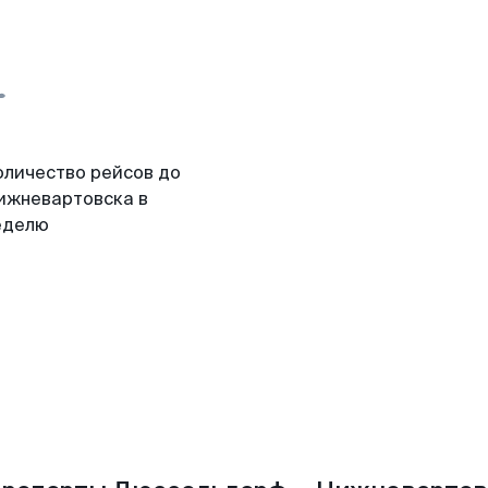
оличество рейсов до
ижневартовска в
еделю