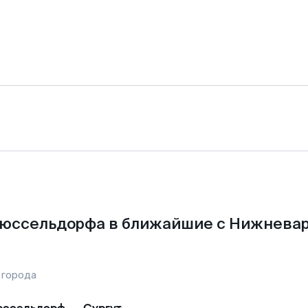
Дюссельдорфа в ближайшие с Нижневар
 города
юссельдорф
—
Сургут