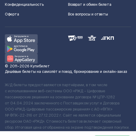
Конфиденциальность
Возврат и обмен билета
Оферта
Все вопросы и ответы
©
2011–2026
Купибилет
Дешёвые билеты на самолёт и поезд, бронирование и онлайн-заказ
Ж/Д билеты предоставляются партнёрами, в том числе
с использованием веб-системы ООО «РЖД – Цифровые
пассажирские решения» на основании договора № ЦПР-1282
от 04.04.2024 заключенного с Поставщиком услуг и Договора
ООО «РЖД-Цифровые пассажирские решения» c АО «ФПК»
№ ФПК-22-316 от 27.12.2022 г. Сайт не является официальным
ресурсом ОАО «РЖД». Стоимость билетов включает сервисный
сбор. Итоговая цена отображена на экране подтверждения покупки.
По вопросам рассмотрения обращений, жалоб, претензий граждан