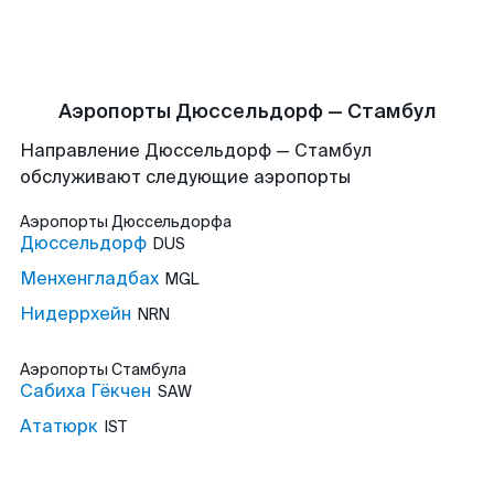
Аэропорты Дюссельдорф — Стамбул
Направление Дюссельдорф — Стамбул
обслуживают следующие аэропорты
Аэропорты
Дюссельдорфа
Дюссельдорф
DUS
Менхенгладбах
MGL
Нидеррхейн
NRN
Аэропорты
Стамбула
Сабиха Гёкчен
SAW
Ататюрк
IST