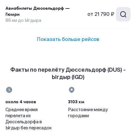
Авиабилеты
Дюссельдорф
—
от
21 790 ₽
Гюмри
86
км до
Ыгдыра
Показать больше рейсов
Факты по перелёту Дюссельдорф (DUS) -
Ыгдыр (IGD)
около 4 часов
3103 км
Среднее время
Расстояние между
перелета из
городами
Дюссельдорфа в
Ыгдыр без пересадок