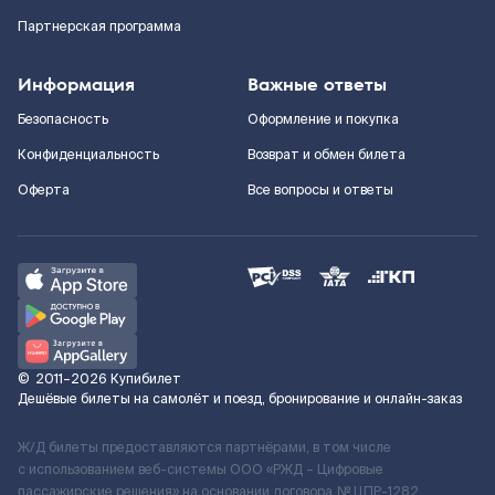
Партнерская программа
Информация
Важные ответы
Безопасность
Оформление и покупка
Конфиденциальность
Возврат и обмен билета
Оферта
Все вопросы и ответы
©
2011–2026
Купибилет
Дешёвые билеты на самолёт и поезд, бронирование и онлайн-заказ
Ж/Д билеты предоставляются партнёрами, в том числе
с использованием веб-системы ООО «РЖД – Цифровые
пассажирские решения» на основании договора № ЦПР-1282