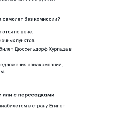
а самолет без комиссии?
аются по цене.
нечных пунктов.
 билет Дюссельдорф Хургада в
редложения авиакомпаний,
ы.
 или с пересадками
виабилетом в страну Египет