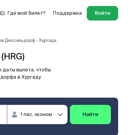
Где мой билет?
Поддержка
Войти
ов Дюссельдорф - Хургада
 (HRG)
н даты вылета, чтобы
ьдорфа в Хургаду
Найти