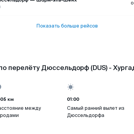
о
ы
Показать больше рейсов
о перелёту Дюссельдорф (DUS) - Хурга
505 км
01:00
асстояние между
Самый ранний вылет из
ородами
Дюссельдорфа