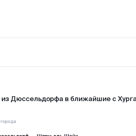
из Дюссельдорфа в ближайшие с Хурга
 города
юссельдорф
—
Шарм-эль-Шейх