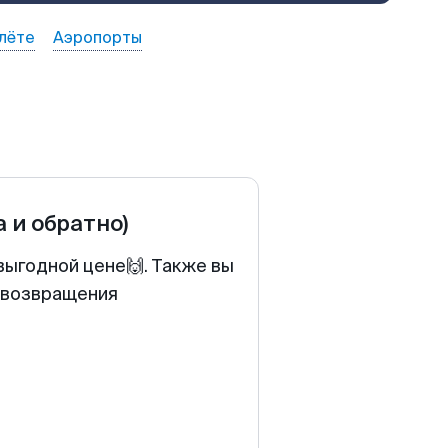
лёте
Аэропорты
а и обратно)
выгодной цене🙌. Также вы
у возвращения