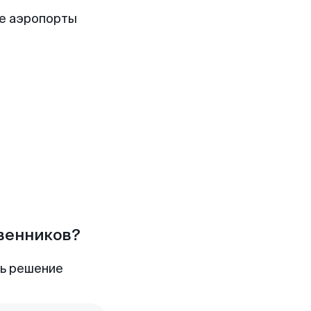
е аэропорты
твенников?
ть решение