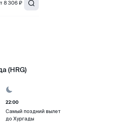
т
8 306 ₽
да (HRG)
22:00
Самый поздний вылет
до Хургады