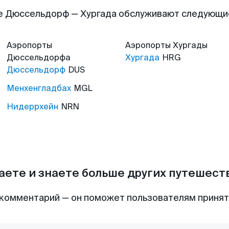
е Дюссельдорф — Хургада обслуживают следующи
Аэропорты
Аэропорты
Хургады
Дюссельдорфа
Хургада
HRG
Дюссельдорф
DUS
Менхенгладбах
MGL
Нидеррхейн
NRN
аете и знаете больше других путешес
комментарий — он поможет пользователям приня