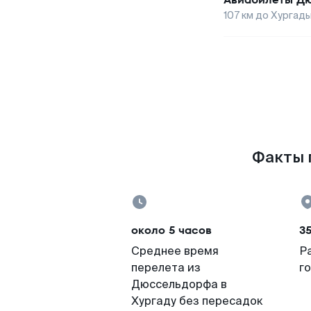
107
км до
Хургад
Факты п
около 5 часов
3
Среднее время
Р
перелета из
г
Дюссельдорфа в
Хургаду без пересадок