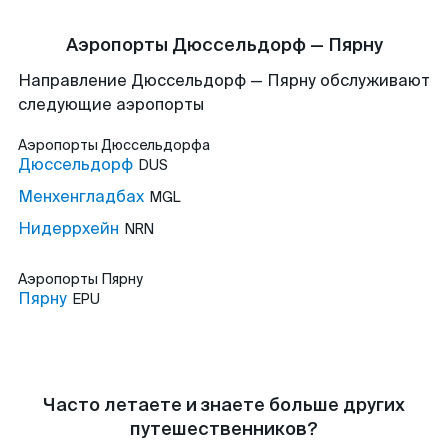
Аэропорты Дюссельдорф — Пярну
Направление Дюссельдорф — Пярну обслуживают
следующие аэропорты
Аэропорты
Дюссельдорфа
Дюссельдорф
DUS
Менхенгладбах
MGL
Нидеррхейн
NRN
Аэропорты
Пярну
Пярну
EPU
Часто летаете и знаете больше других
путешественников?