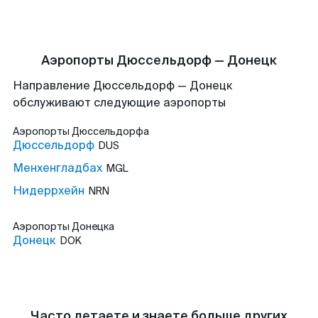
Аэропорты Дюссельдорф — Донецк
Направление Дюссельдорф — Донецк
обслуживают следующие аэропорты
Аэропорты
Дюссельдорфа
Дюссельдорф
DUS
Менхенгладбах
MGL
Нидеррхейн
NRN
Аэропорты
Донецка
Донецк
DOK
Часто летаете и знаете больше других