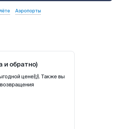
лёте
Аэропорты
а и обратно)
ыгодной цене🙌. Также вы
у возвращения