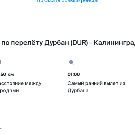
Показать больше рейсов
по перелёту Дурбан (DUR) - Калинингра
450 км
01:00
асстояние между
Самый ранний вылет из
ородами
Дурбана