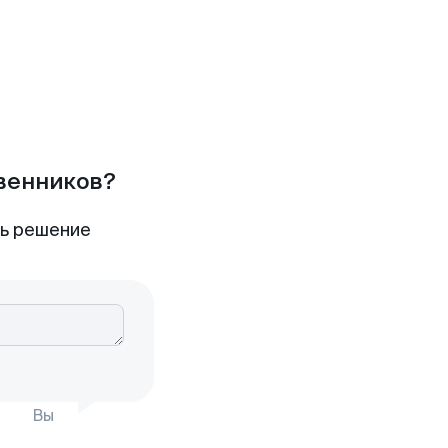
твенников?
ть решение
Вы