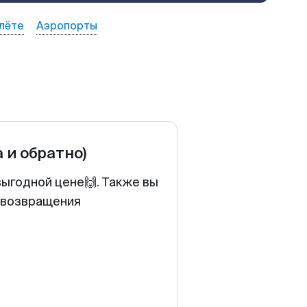
лёте
Аэропорты
а и обратно)
выгодной цене🙌. Также вы
у возвращения