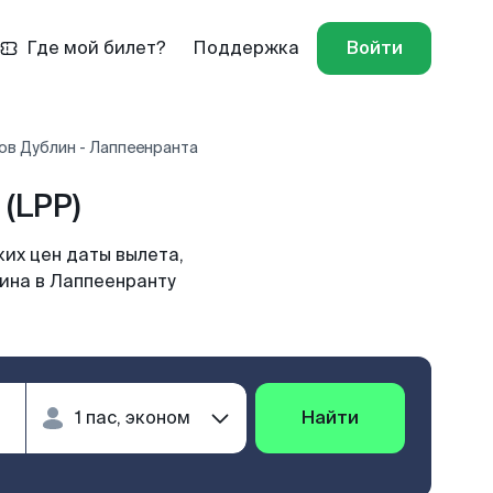
Где мой билет?
Поддержка
Войти
ов Дублин - Лаппеенранта
(LPP)
их цен даты вылета,
лина в Лаппеенранту
Найти