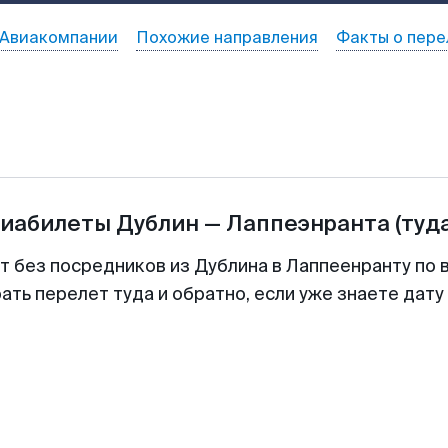
Авиакомпании
Похожие направления
Факты о пере
виабилеты
Дублин
—
Лаппеэнранта
(туд
т без посредников из Дублина в Лаппеенранту по 
ть перелет туда и обратно, если уже знаете дат