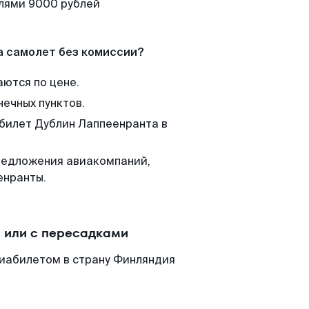
елями 9000 рублей
а самолет без комиссии?
аются по цене.
нечных пунктов.
 билет Дублин Лаппеенранта в
редложения авиакомпаний,
енранты.
 или с пересадками
виабилетом в страну Финляндия