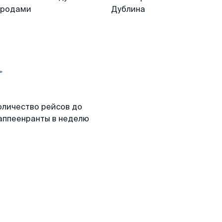
ородами
Дублина
оличество рейсов до
аппеенранты в неделю