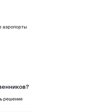
е аэропорты
твенников?
ть решение