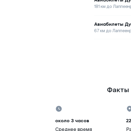
181
км до
Лаппеен
Авиабилеты
Ду
67
км до
Лаппеен
Факты 
около 3 часов
2
Среднее время
Р