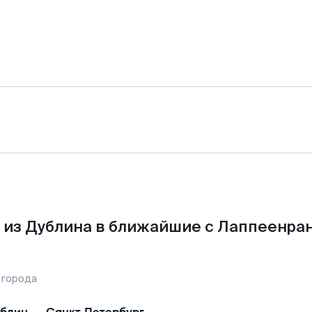
 из Дублина в ближайшие с Лаппеенран
 города
блин
—
Санкт-Петербург