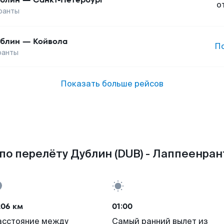
о
ранты
блин
—
Койвола
П
ранты
Показать больше рейсов
по перелёту Дублин (DUB) - Лаппеенрант
206 км
01:00
асстояние между
Самый ранний вылет из