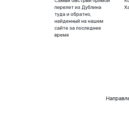
Самый быстрый прямой
К
перелет из Дублина
Х
туда и обратно,
найденный на нашем
сайте за последнее
время
Направле