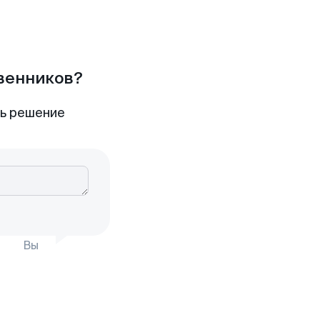
твенников?
ть решение
Вы