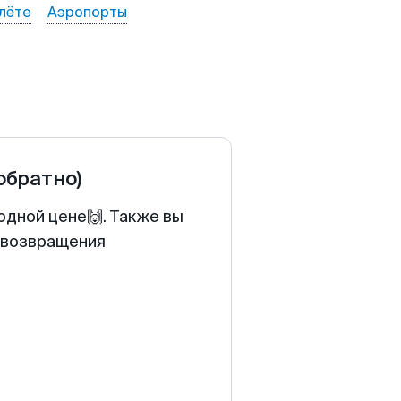
лёте
Аэропорты
 обратно)
одной цене🙌. Также вы
у возвращения