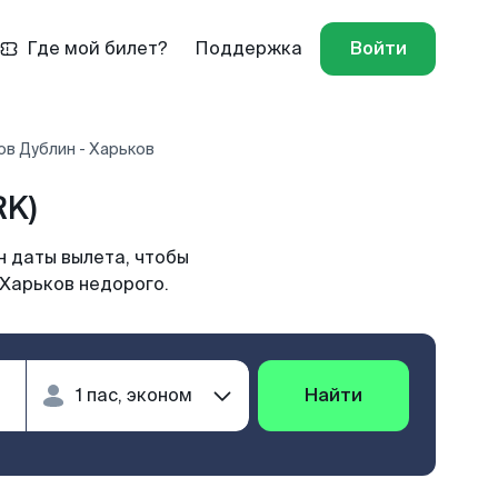
Где мой билет?
Поддержка
Войти
ов Дублин - Харьков
RK)
н даты вылета, чтобы
 Харьков недорого.
Найти