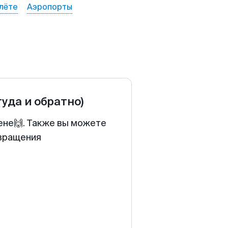
лёте
Аэропорты
туда и обратно)
ене🙌. Также вы можете
звращения