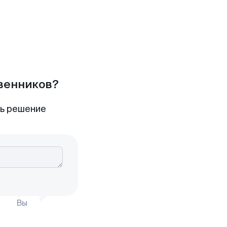
твенников?
ть решение
Вы