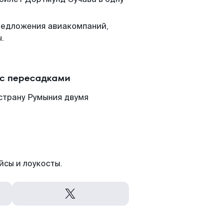
редложения авиакомпаний,
.
 с пересадками
страну Румыния двумя
йсы и лоукосты.