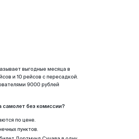
казывает выгодные месяца в
сов и 10 рейсов с пересадкой.
зователями 9000 рублей
а самолет без комиссии?
аются по цене.
нечных пунктов.
 билет Дортмунд Сучава в одну