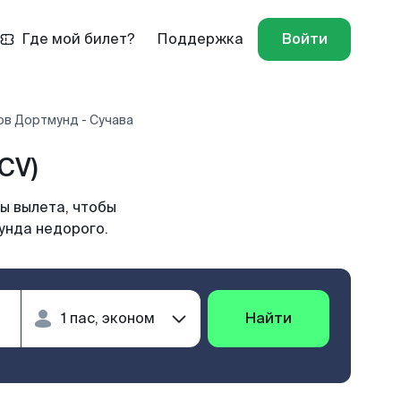
Где мой билет?
Поддержка
Войти
ов Дортмунд - Сучава
CV)
ы вылета, чтобы
унда недорого.
Найти