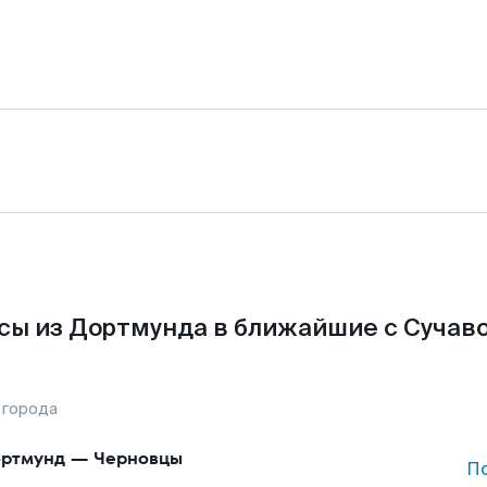
сы из Дортмунда в ближайшие с Сучаво
 города
ртмунд
—
Черновцы
П