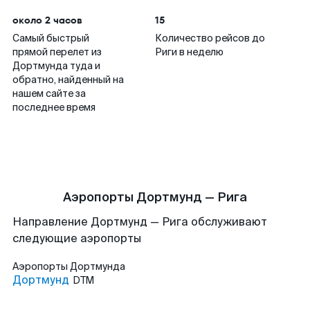
около 2 часов
15
Самый быстрый
Количество рейсов до
прямой перелет из
Риги в неделю
Дортмунда туда и
обратно, найденный на
нашем сайте за
последнее время
Аэропорты Дортмунд — Рига
Направление Дортмунд — Рига обслуживают
следующие аэропорты
Аэропорты
Дортмунда
Дортмунд
DTM