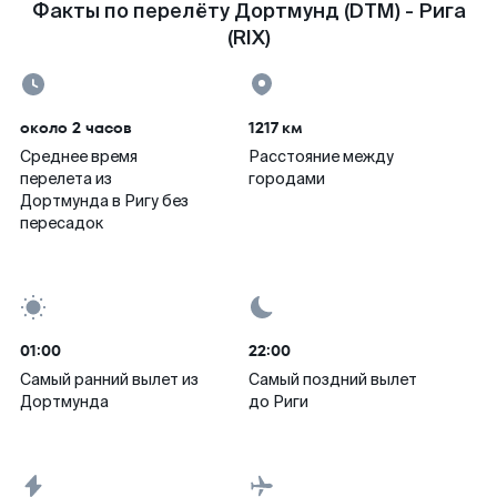
Факты по перелёту Дортмунд (DTM) - Рига
(RIX)
около 2 часов
1217 км
Среднее время
Расстояние между
перелета из
городами
Дортмунда в Ригу без
пересадок
01:00
22:00
Самый ранний вылет из
Самый поздний вылет
Дортмунда
до Риги