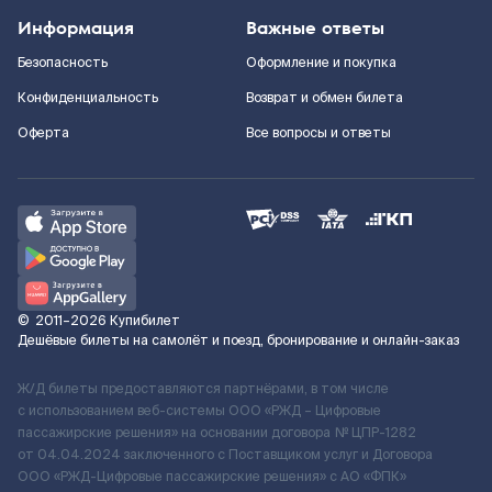
Информация
Важные ответы
Безопасность
Оформление и покупка
Конфиденциальность
Возврат и обмен билета
Оферта
Все вопросы и ответы
©
2011–2026
Купибилет
Дешёвые билеты на самолёт и поезд, бронирование и онлайн-заказ
Ж/Д билеты предоставляются партнёрами, в том числе
с использованием веб-системы ООО «РЖД – Цифровые
пассажирские решения» на основании договора № ЦПР-1282
от 04.04.2024 заключенного с Поставщиком услуг и Договора
ООО «РЖД-Цифровые пассажирские решения» c АО «ФПК»