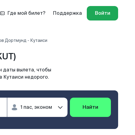
Где мой билет?
Поддержка
Войти
ов Дортмунд - Кутаиси
KUT)
н даты вылета, чтобы
в Кутаиси недорого.
Найти