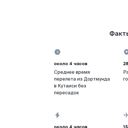
Факты
около 4 часов
28
Среднее время
Р
перелета из Дортмунда
г
в Кутаиси без
пересадок
около 4 часов
15