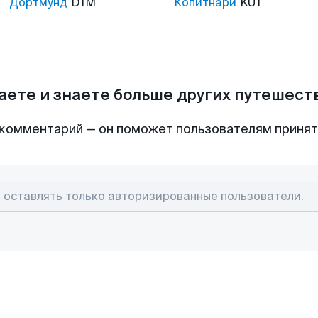
Дортмунд
DTM
Копитнари
KUT
аете и знаете больше других путешес
комментарий — он поможет пользователям приня