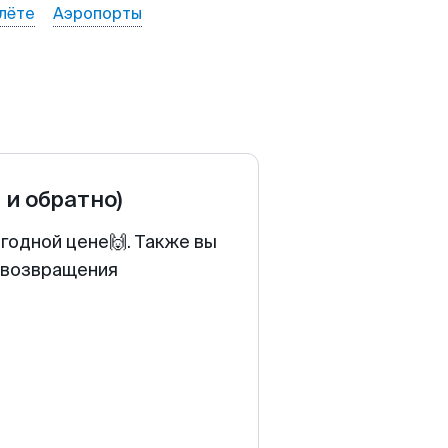
лёте
Аэропорты
 и обратно)
годной цене🙌. Также вы
у возвращения