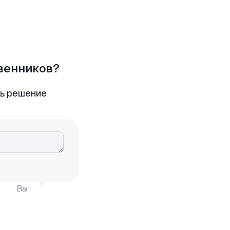
твенников?
ть решение
Вы