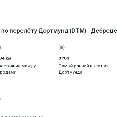
по перелёту Дортмунд (DTM) - Дебреце
04 км
01:00
асстояние между
Самый ранний вылет из
ородами
Дортмунда