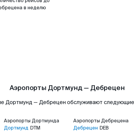
оличество рейсов до
ебрецена в неделю
Аэропорты Дортмунд — Дебрецен
ие Дортмунд — Дебрецен обслуживают следующие
Аэропорты
Дортмунда
Аэропорты
Дебрецена
Дортмунд
DTM
Дебрецен
DEB