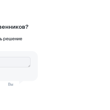
твенников?
ть решение
Вы