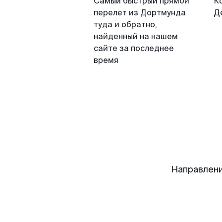
Самый быстрый прямой
К
перелет из Дортмунда
Д
туда и обратно,
найденный на нашем
сайте за последнее
время
Направлен