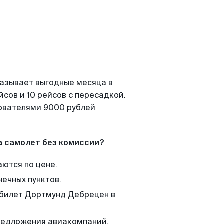
казывает выгодные месяца в
сов и 10 рейсов с пересадкой.
зователями 9000 рублей
а самолет без комиссии?
аются по цене.
нечных пунктов.
 билет Дортмунд Дебрецен в
редложения авиакомпаний,