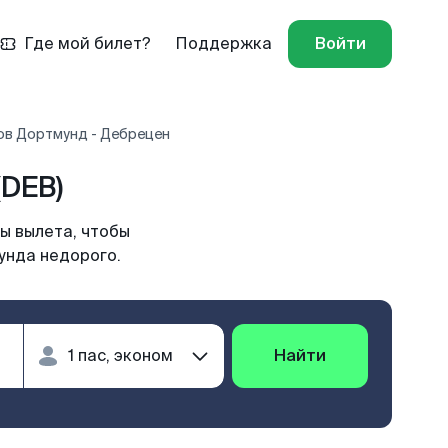
Где мой билет?
Поддержка
Войти
ов Дортмунд - Дебрецен
DEB)
ы вылета, чтобы
унда недорого.
Найти