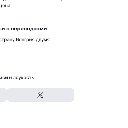
цена.
ли с пересадками
страну Венгрия двумя
йсы и лоукосты.