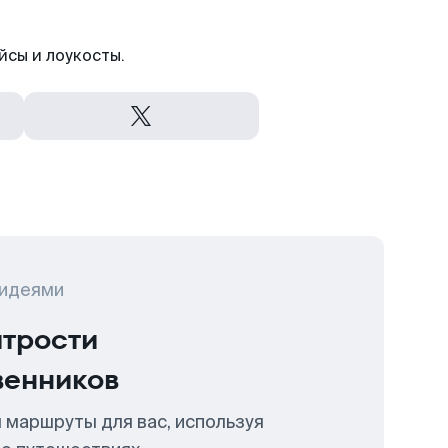
йсы и лоукосты.
 идеями
итрости
венников
 маршруты для вас, используя