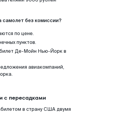
а самолет без комиссии?
аются по цене.
нечных пунктов.
м билет Де-Мойн Нью-Йорк в
редложения авиакомпаний,
орка.
и с пересадками
абилетом в страну США двумя