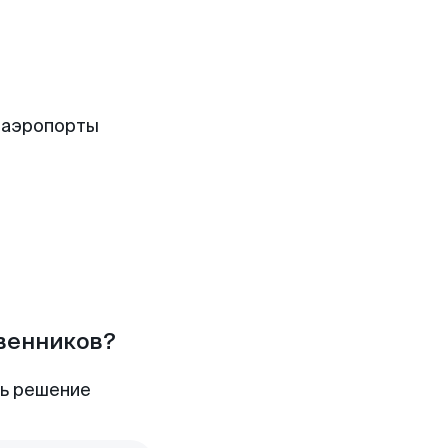
 аэропорты
твенников?
ть решение