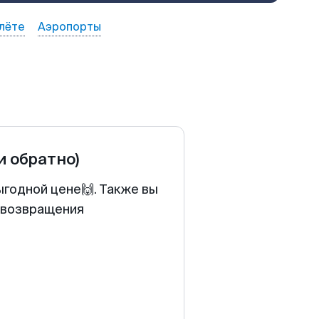
лёте
Аэропорты
и обратно)
ыгодной цене🙌. Также вы
у возвращения