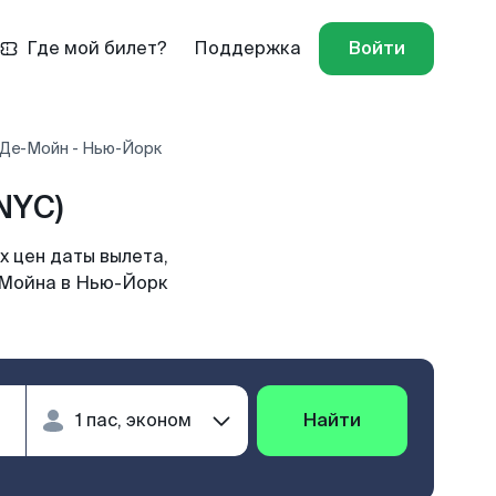
Где мой билет?
Поддержка
Войти
 Де-Мойн - Нью-Йорк
NYC)
 цен даты вылета,
-Мойна в Нью-Йорк
Найти