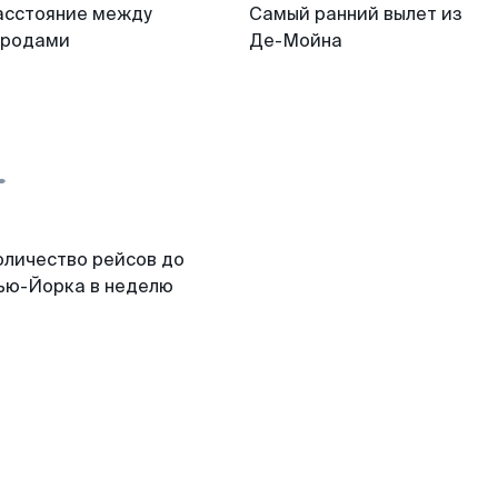
асстояние между
Самый ранний вылет из
ородами
Де-Мойна
оличество рейсов до
ью-Йорка в неделю