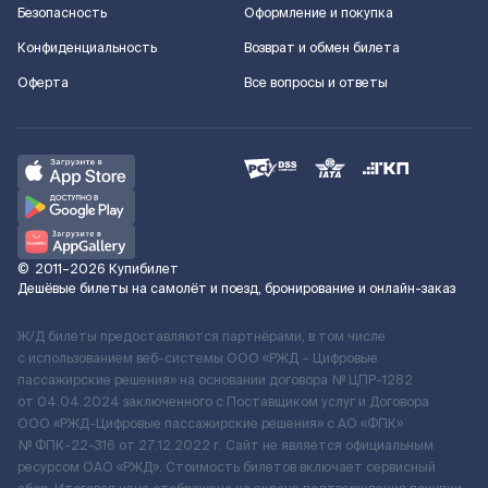
Безопасность
Оформление и покупка
Конфиденциальность
Возврат и обмен билета
Оферта
Все вопросы и ответы
©
2011–2026
Купибилет
Дешёвые билеты на самолёт и поезд, бронирование и онлайн-заказ
Ж/Д билеты предоставляются партнёрами, в том числе
с использованием веб-системы ООО «РЖД – Цифровые
пассажирские решения» на основании договора № ЦПР-1282
от 04.04.2024 заключенного с Поставщиком услуг и Договора
ООО «РЖД-Цифровые пассажирские решения» c АО «ФПК»
№ ФПК-22-316 от 27.12.2022 г. Сайт не является официальным
ресурсом ОАО «РЖД». Стоимость билетов включает сервисный