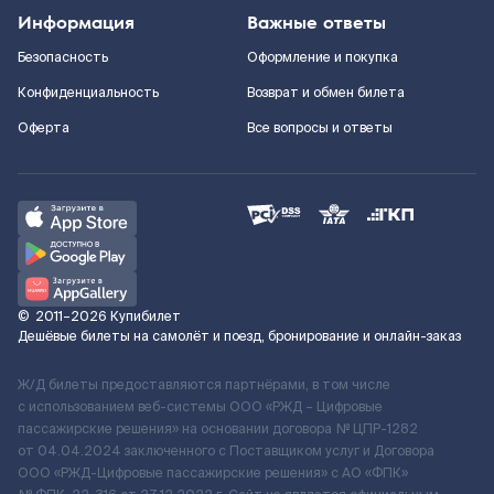
Информация
Важные ответы
Безопасность
Оформление и покупка
Конфиденциальность
Возврат и обмен билета
Оферта
Все вопросы и ответы
©
2011–2026
Купибилет
Дешёвые билеты на самолёт и поезд, бронирование и онлайн-заказ
Ж/Д билеты предоставляются партнёрами, в том числе
с использованием веб-системы ООО «РЖД – Цифровые
пассажирские решения» на основании договора № ЦПР-1282
от 04.04.2024 заключенного с Поставщиком услуг и Договора
ООО «РЖД-Цифровые пассажирские решения» c АО «ФПК»