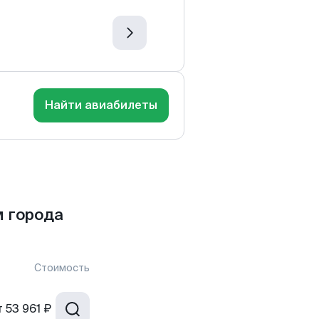
Найти авиабилеты
 города
Стоимость
т
53 961 ₽