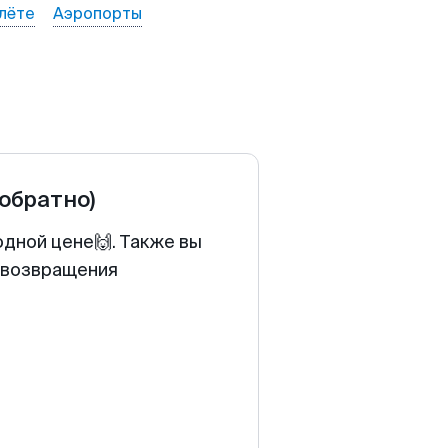
лёте
Аэропорты
 обратно)
одной цене🙌. Также вы
у возвращения