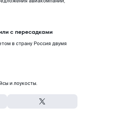
редложения авиакомпаний,
или с пересадками
том в страну Россия двумя
йсы и лоукосты.