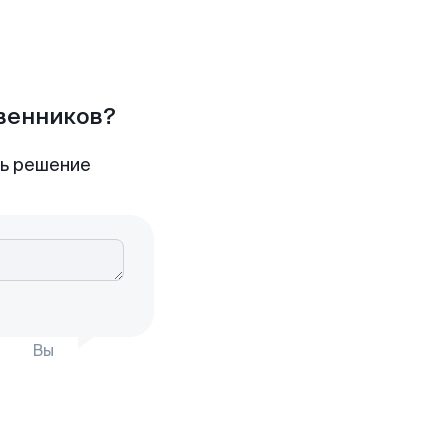
твенников?
ть решение
Вы