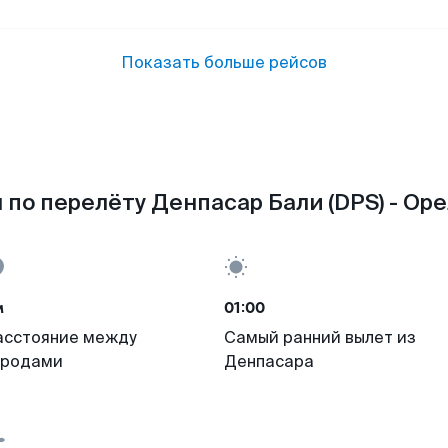
Показать больше рейсов
по перелёту Денпасар Бали (DPS) - Оре
м
01:00
асстояние между
Самый ранний вылет из
ородами
Денпасара