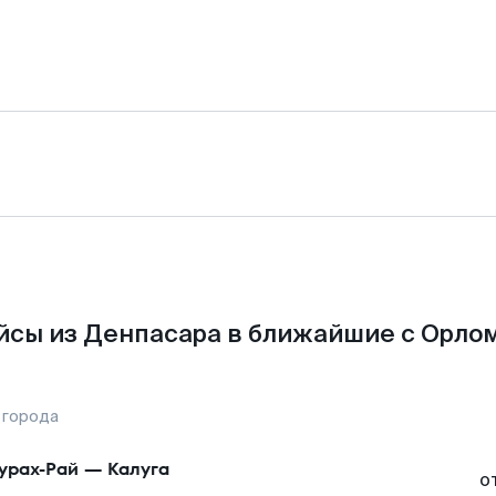
йсы из Денпасара в ближайшие с Орлом
 города
урах-Рай
—
Калуга
о