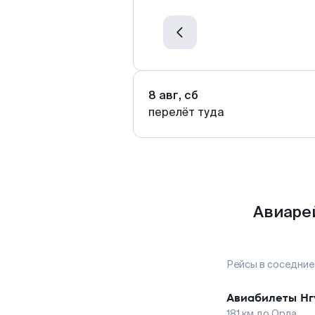
8 авг, сб
перелёт туда
Авиаре
Рейсы в соседние
Авиабилеты
Нг
181
км до
Орла