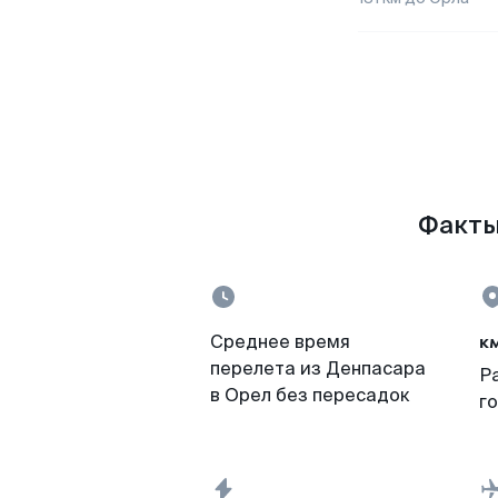
Факты 
к
Среднее время
перелета из Денпасара
Р
в Орел без пересадок
г