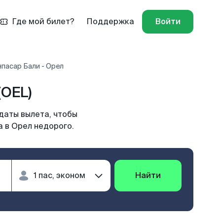
Где мой билет?
Поддержка
Войти
пасар Бали - Орел
(OEL)
даты вылета, чтобы
а в Орел недорого.
Найти