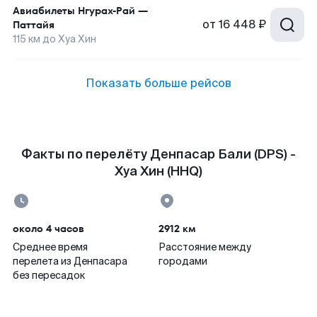
Авиабилеты
Нгурах-Рай
—
от
16 448 ₽
Паттайя
115
км до
Хуа Хин
Показать больше рейсов
Факты по перелёту Денпасар Бали (DPS) -
Хуа Хин (HHQ)
около 4 часов
2912 км
Среднее время
Расстояние между
перелета из Денпасара
городами
без пересадок