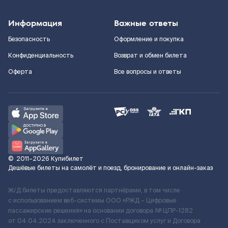
Информация
Важные ответы
Безопасность
Оформление и покупка
Конфиденциальность
Возврат и обмен билета
Оферта
Все вопросы и ответы
©
2011–2026
Купибилет
Дешёвые билеты на самолёт и поезд, бронирование и онлайн-заказ
Ж/Д билеты предоставляются партнёрами, в том числе
с использованием веб-системы ООО «РЖД – Цифровые
пассажирские решения» на основании договора № ЦПР-1282
от 04.04.2024 заключенного с Поставщиком услуг и Договора