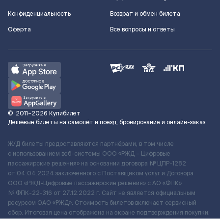
Конфиденциальность
Возврат и обмен билета
Оферта
Все вопросы и ответы
©
2011–2026
Купибилет
Дешёвые билеты на самолёт и поезд, бронирование и онлайн-заказ
Ж/Д билеты предоставляются партнёрами, в том числе
с использованием веб-системы ООО «РЖД – Цифровые
пассажирские решения» на основании договора № ЦПР-1282
от 04.04.2024 заключенного с Поставщиком услуг и Договора
ООО «РЖД-Цифровые пассажирские решения» c АО «ФПК»
№ ФПК-22-316 от 27.12.2022 г. Сайт не является официальным
ресурсом ОАО «РЖД». Стоимость билетов включает сервисный
сбор. Итоговая цена отображена на экране подтверждения покупки.