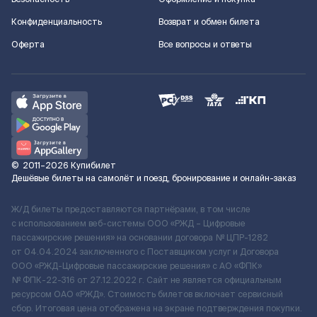
Конфиденциальность
Возврат и обмен билета
Оферта
Все вопросы и ответы
©
2011–2026
Купибилет
Дешёвые билеты на самолёт и поезд, бронирование и онлайн-заказ
Ж/Д билеты предоставляются партнёрами, в том числе
с использованием веб-системы ООО «РЖД – Цифровые
пассажирские решения» на основании договора № ЦПР-1282
от 04.04.2024 заключенного с Поставщиком услуг и Договора
ООО «РЖД-Цифровые пассажирские решения» c АО «ФПК»
№ ФПК-22-316 от 27.12.2022 г. Сайт не является официальным
ресурсом ОАО «РЖД». Стоимость билетов включает сервисный
сбор. Итоговая цена отображена на экране подтверждения покупки.