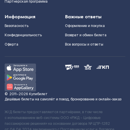
Партнерская программа
Информация
Важные ответы
Безопасность
Оформление и покупка
Конфиденциальность
Возврат и обмен билета
Оферта
Все вопросы и ответы
©
2011–2026
Купибилет
Дешёвые билеты на самолёт и поезд, бронирование и онлайн-заказ
Ж/Д билеты предоставляются партнёрами, в том числе
с использованием веб-системы ООО «РЖД – Цифровые
пассажирские решения» на основании договора № ЦПР-1282
от 04.04.2024 заключенного с Поставщиком услуг и Договора