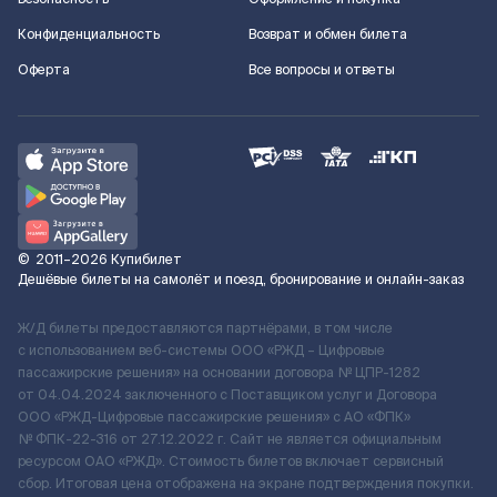
Конфиденциальность
Возврат и обмен билета
Оферта
Все вопросы и ответы
©
2011–2026
Купибилет
Дешёвые билеты на самолёт и поезд, бронирование и онлайн-заказ
Ж/Д билеты предоставляются партнёрами, в том числе
с использованием веб-системы ООО «РЖД – Цифровые
пассажирские решения» на основании договора № ЦПР-1282
от 04.04.2024 заключенного с Поставщиком услуг и Договора
ООО «РЖД-Цифровые пассажирские решения» c АО «ФПК»
№ ФПК-22-316 от 27.12.2022 г. Сайт не является официальным
ресурсом ОАО «РЖД». Стоимость билетов включает сервисный
сбор. Итоговая цена отображена на экране подтверждения покупки.