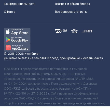
Конфиденциальность
Возврат и обмен билета
Оферта
Все вопросы и ответы
©
2011–2026
Купибилет
Дешёвые билеты на самолёт и поезд, бронирование и онлайн-заказ
Ж/Д билеты предоставляются партнёрами, в том числе
с использованием веб-системы ООО «РЖД – Цифровые
пассажирские решения» на основании договора № ЦПР-1282
от 04.04.2024 заключенного с Поставщиком услуг и Договора
ООО «РЖД-Цифровые пассажирские решения» c АО «ФПК»
№ ФПК-22-316 от 27.12.2022 г. Сайт не является официальным
ресурсом ОАО «РЖД». Стоимость билетов включает сервисный
сбор. Итоговая цена отображена на экране подтверждения покупки.
По вопросам рассмотрения обращений, жалоб, претензий граждан