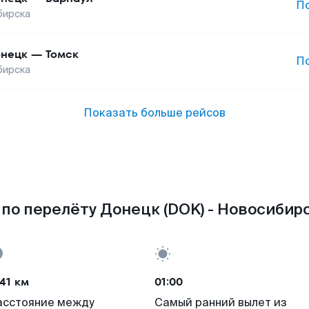
П
бирска
нецк
—
Томск
П
бирска
Показать больше рейсов
по перелёту Донецк (DOK) - Новосибирс
41 км
01:00
асстояние между
Самый ранний вылет из