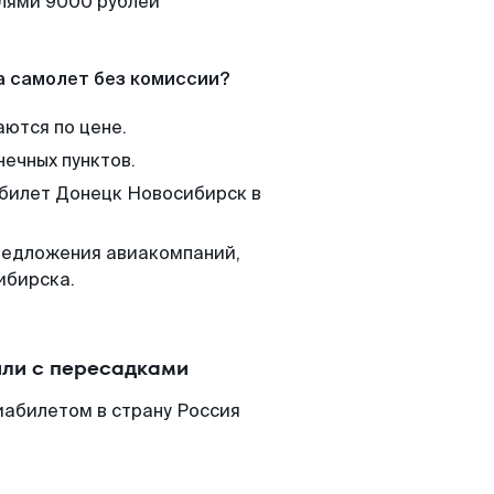
елями 9000 рублей
а самолет без комиссии?
аются по цене.
нечных пунктов.
 билет Донецк Новосибирск в
редложения авиакомпаний,
ибирска.
или с пересадками
иабилетом в страну Россия