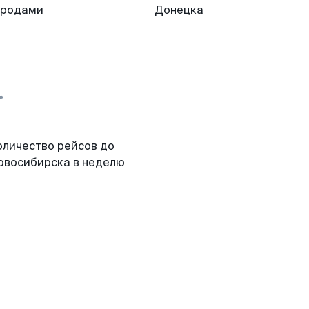
ородами
Донецка
оличество рейсов до
овосибирска в неделю