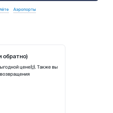
лёте
Аэропорты
и обратно)
ыгодной цене🙌. Также вы
у возвращения