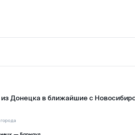
из Донецка в ближайшие с Новосибир
 города
нецк
—
Барнаул