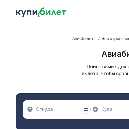
Авиабилеты
Все страны м
Авиаби
Поиск самых деше
вылета, чтобы срав