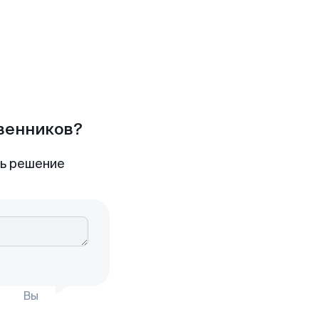
твенников?
ть решение
Вы