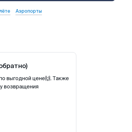
лёте
Аэропорты
 обратно)
по выгодной цене🙌. Также
ту возвращения